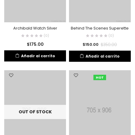
Archibald Watch Silver
Behind The Scenes Superette
(0)
(0)
$
175.00
$
350.00
$
150.00
Añadir al carrito
Añadir al carrito
HOT
OUT OF STOCK